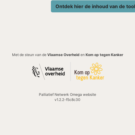
Ontdek hier de inhoud van de too
Met de steun van de
Vlaamse Overheid
en
Kom op tegen Kanker
Palliatief Netwerk Omega website
v1.2.2
-
f5c8c30