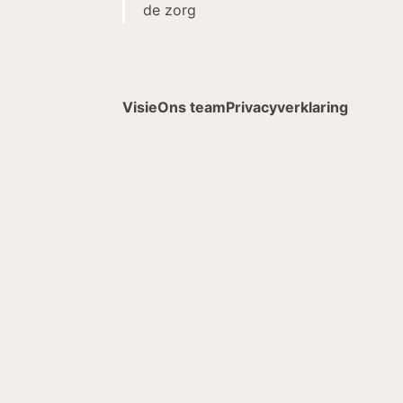
de zorg
Visie
Ons team
Privacyverklaring