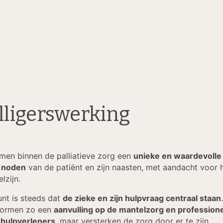
lligerswerking
nemen binnen de palliatieve zorg een
unieke en waardevolle 
e noden
van de patiënt en zijn naasten, met aandacht voor 
lzijn.
nt is steeds dat
de zieke en zijn hulpvraag centraal staan
vormen zo een
aanvulling op de mantelzorg en profession
 hulpverleners
, maar versterken de zorg door er te zijn.