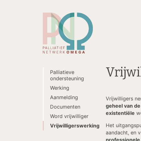
Vrijwi
Palliatieve
ondersteuning
Werking
Aanmelding
Vrijwilligers 
geheel van d
Documenten
existentiële
we
Word vrijwilliger
Het uitgangspu
Vrijwilligerswerking
aandacht, en 
professionele