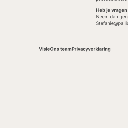
Heb je vragen 
Neem dan geru
Stefanie@pall
Visie
Ons team
Privacyverklaring